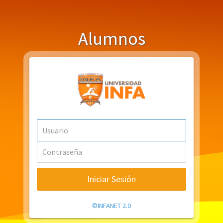
Alumnos
Iniciar Sesión
©INFANET 2.0